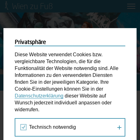
Wien zu Fuß
Mobilitätsbildung für Kinder und
Jugendliche
Ringstraße-Neugestaltung
Privatsphäre
Diese Website verwendet Cookies bzw.
Wiener Fußwegekarte
vergleichbare Technologien, die für die
Funktionalität der Website notwendig sind. Alle
Informationen zu den verwendeten Diensten
Newsletter abonnieren
finden Sie in der jeweiligen Kategorie. Ihre
STARTSEITE
SPAZIERGANG KALENDER
Cookie-Einstellungen können Sie in der
Datenschutzerklärung
dieser Website auf
Wunschbox
Wunsch jederzeit individuell anpassen oder
Architekturführung
widerrufen.
Schreiben Sie uns wenn Sie der Schuh drückt! Hindernisse
am Gehsteig, zugeparkte Kreuzungen ewiges Warten an
Technisch notwendig
Jun
Jul
Aug
der Ampel ...