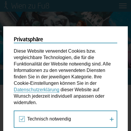
Wien zu Fuß
Mobilitätsbildung für Kinder und
Jugendliche
Ringstraße-Neugestaltung
Privatsphäre
Diese Website verwendet Cookies bzw.
Wiener Fußwegekarte
vergleichbare Technologien, die für die
Funktionalität der Website notwendig sind. Alle
Informationen zu den verwendeten Diensten
Newsletter abonnieren
finden Sie in der jeweiligen Kategorie. Ihre
STARTSEITE
SPAZIERGANG KALENDER
Cookie-Einstellungen können Sie in der
Datenschutzerklärung
dieser Website auf
Wunschbox
Wunsch jederzeit individuell anpassen oder
Frauenspaziergang
widerrufen.
Schreiben Sie uns wenn Sie der Schuh drückt! Hindernisse
am Gehsteig, zugeparkte Kreuzungen ewiges Warten an
Technisch notwendig
Apr
Mai
Jun
der Ampel ...