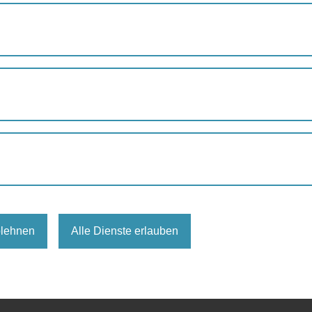
Mai
J
eingetragen.
blehnen
Alle Dienste erlauben