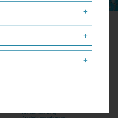
August 2026
Mo
Di
Mi
Do
Fr
Sa
So
27
28
29
30
31
1
2
uni
3
4
5
6
7
8
9
10
11
12
13
14
15
16
17
18
19
20
21
22
23
24
25
26
27
28
29
30
31
1
2
3
4
5
6
Aktion
Architektur
Architekturführung