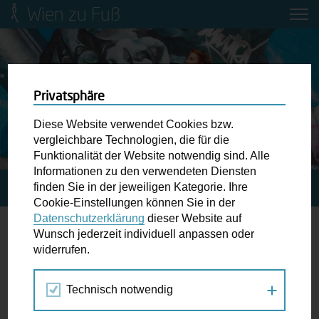
Wien zu Fuß
Mobilitätsbildung für Kinder und
Jugendliche
Ringstraße-Neugestaltung
Privatsphäre
Diese Website verwendet Cookies bzw.
Wiener Fußwegekarte
vergleichbare Technologien, die für die
Funktionalität der Website notwendig sind. Alle
Informationen zu den verwendeten Diensten
Newsletter abonnieren
finden Sie in der jeweiligen Kategorie. Ihre
STARTSEITE
SPAZIERGANG KALENDER
Cookie-Einstellungen können Sie in der
Datenschutzerklärung
dieser Website auf
Wunschbox
Wunsch jederzeit individuell anpassen oder
Online-Infoabend
widerrufen.
Schreiben Sie uns wenn Sie der Schuh drückt! Hindernisse
am Gehsteig, zugeparkte Kreuzungen ewiges Warten an
Technisch notwendig
Apr
Mai
Jun
der Ampel ...