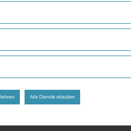
Juli
Augu
eingetragen.
blehnen
Alle Dienste erlauben