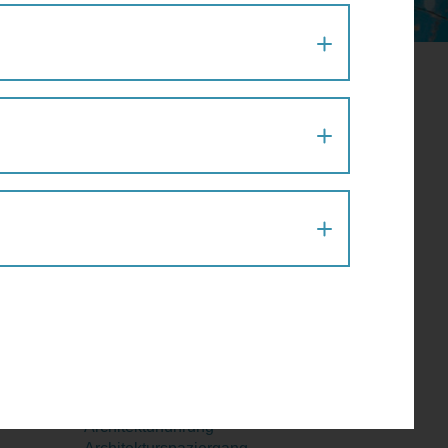
August 2026
Mo
Di
Mi
Do
Fr
Sa
So
27
28
29
30
31
1
2
st
3
4
5
6
7
8
9
10
11
12
13
14
15
16
17
18
19
20
21
22
23
24
25
26
27
28
29
30
31
1
2
3
4
5
6
Aktion
Architektur
Architekturführung