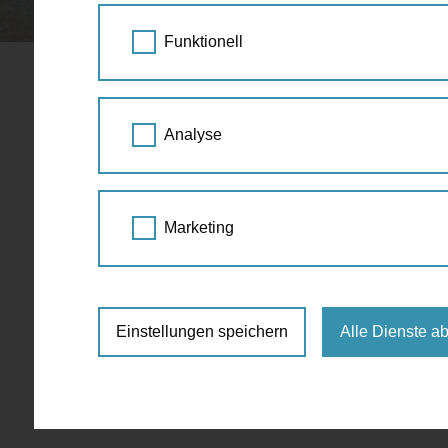
STARTSEITE
SPAZIERGANG KALENDER
Funktionell
Online-Infoabend
Analyse
Juni
Marketing
Für die ausgewählte Zeit sind keine Events 
Einstellungen speichern
Alle Dienste a