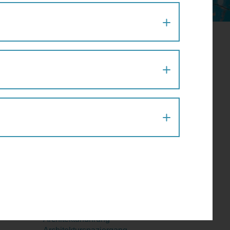
August 2026
Mo
Di
Mi
Do
Fr
Sa
So
27
28
29
30
31
1
2
st
3
4
5
6
7
8
9
10
11
12
13
14
15
16
17
18
19
20
21
22
23
24
25
26
27
28
29
30
31
1
2
3
4
5
6
Aktion
Architektur
Architekturführung