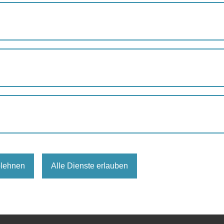
Juli
Augu
eingetragen.
blehnen
Alle Dienste erlauben