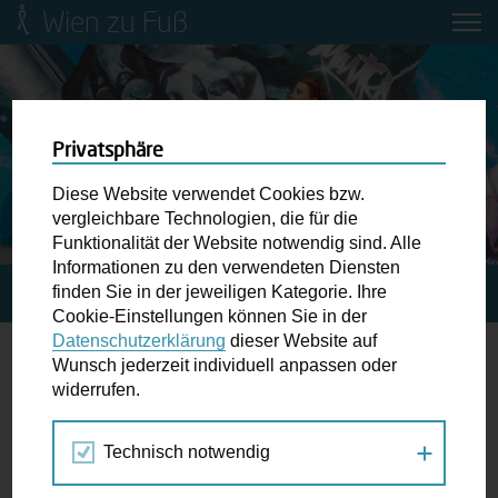
Wien zu Fuß
Mobilitätsbildung für Kinder und
Jugendliche
Ringstraße-Neugestaltung
Privatsphäre
Diese Website verwendet Cookies bzw.
Wiener Fußwegekarte
vergleichbare Technologien, die für die
Funktionalität der Website notwendig sind. Alle
Informationen zu den verwendeten Diensten
Newsletter abonnieren
finden Sie in der jeweiligen Kategorie. Ihre
STARTSEITE
SPAZIERGANG KALENDER
Cookie-Einstellungen können Sie in der
Datenschutzerklärung
dieser Website auf
Wunschbox
Wunsch jederzeit individuell anpassen oder
Sommerfest
widerrufen.
Schreiben Sie uns wenn Sie der Schuh drückt! Hindernisse
am Gehsteig, zugeparkte Kreuzungen ewiges Warten an
Technisch notwendig
Jun
Jul
Aug
der Ampel ...