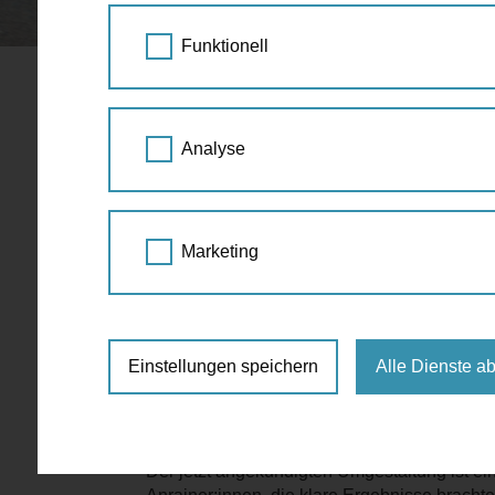
STARTSEITE
AKTUELLES
NASCHMARKT-
Funktionell
Naschmarkt-Parkplatz
Analyse
blühende Grünoase 
13.11.2023
Marketing
Aus dem 12.000 m2 großen Parkplatz zwischen
Aufenthaltsort mit viel Begrünung und Kühlu
sondern zur großflächigen Entsiegelung und
inklusive Erhalt des allseits beliebten Flohma
Einstellungen speichern
Alle Dienste a
Wunsch der Bürger:innen nach
Der jetzt angekündigten Umgestaltung ist ei