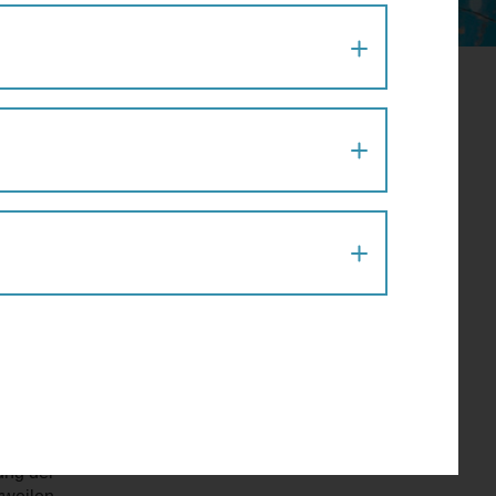
SE KOMMT
he,
ung der