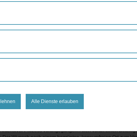
PARKPLATZ: ENTSCHEIDUNG GEFALLEN, BLÜHENDE GRÜNOA
: Entscheidung gefallen,
kommt
 den Wienzeilen wird künftig ein attraktiver, nutzungsoffener
ng. Es kommt zu keiner Verbauung der aktuellen Parkplatz-Fläc
 der Gestaltung einer großzügigen innerstädtischen Grünoase
rkts.
blehnen
Alle Dienste erlauben
 Begrünung und Regionalität
n intensiver Prozess vorangegangen. Allen voran einen Beteilig