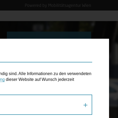
Powered by Mobilitätsagentur Wien
N TERMIN
Barrierefreiheit
heißt, bequem
und sicher
ndig sind. Alle Informationen zu den verwendeten
unterwegs sein.
ung
dieser Website auf Wunsch jederzeit
GEHSTEIGABSENKUNGEN