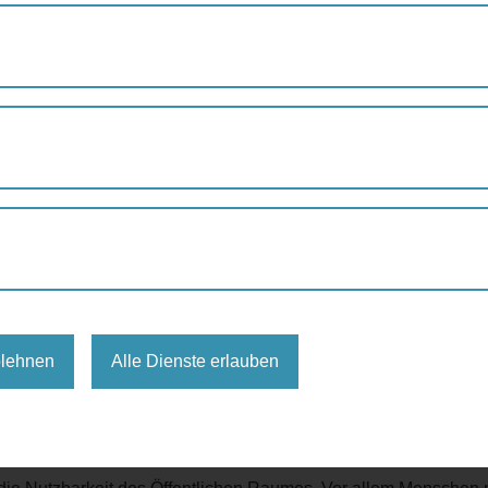
blehnen
Alle Dienste erlauben
 öffentliche Raum so gestaltet ist, dass er auch von Menschen m
wann einmal in unserer Mobilität eingeschränkt. Etwa wenn wi
nderwagen schieben oder aufgrund einer Gehbehinderung.