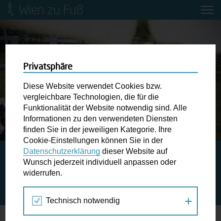
Wien zu Fuß
Mobilitätsbildung für Kinder und
Jugendliche
Ringstraße-Neugestaltung
Privatsphäre
Diese Website verwendet Cookies bzw.
Wiener Fußwegekarte
vergleichbare Technologien, die für die
Funktionalität der Website notwendig sind. Alle
Informationen zu den verwendeten Diensten
Newsletter abonnieren
finden Sie in der jeweiligen Kategorie. Ihre
Cookie-Einstellungen können Sie in der
Datenschutzerklärung
dieser Website auf
Geh-Café. Bei Spaziergängen Wiens
Wunschbox
Wunsch jederzeit individuell anpassen oder
Grätzl entdecken.
widerrufen.
Schreiben Sie uns wenn Sie der Schuh drückt! Hindernisse
am Gehsteig, zugeparkte Kreuzungen ewiges Warten an
Technisch notwendig
der Ampel ...