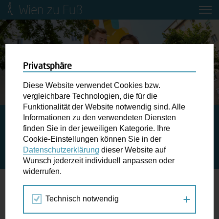
Wien zu Fuß
Mobilitätsbildung für Kinder und
Jugendliche
Ringstraße-Neugestaltung
Privatsphäre
Diese Website verwendet Cookies bzw.
Wiener Fußwegekarte
vergleichbare Technologien, die für die
Funktionalität der Website notwendig sind. Alle
Wien zu Fuß App - Gutscheine &
Informationen zu den verwendeten Diensten
Newsletter abonnieren
finden Sie in der jeweiligen Kategorie. Ihre
Aktionen
Cookie-Einstellungen können Sie in der
Datenschutzerklärung
dieser Website auf
JETZT HERUNTERLADEN
Wunschbox
Wunsch jederzeit individuell anpassen oder
widerrufen.
Schreiben Sie uns wenn Sie der Schuh drückt! Hindernisse
am Gehsteig, zugeparkte Kreuzungen ewiges Warten an
Gehen wir gemeinsam in die Zukunft. Mit der
Technisch notwendig
der Ampel ...
Wien zu Fuß-App.