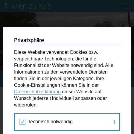
Wien zu Fuß
Mobilitätsbildung für Kinder und
Jugendliche
Ringstraße-Neugestaltung
Privatsphäre
Diese Website verwendet Cookies bzw.
Wiener Fußwegekarte
vergleichbare Technologien, die für die
Funktionalität der Website notwendig sind. Alle
Informationen zu den verwendeten Diensten
Newsletter abonnieren
finden Sie in der jeweiligen Kategorie. Ihre
STARTSEITE
AKTUELLES
REUMANNPLATZ NEU
Cookie-Einstellungen können Sie in der
Datenschutzerklärung
dieser Website auf
Wunschbox
Wunsch jederzeit individuell anpassen oder
Reumannplatz Neu
widerrufen.
Schreiben Sie uns wenn Sie der Schuh drückt! Hindernisse
15.09.2017
am Gehsteig, zugeparkte Kreuzungen ewiges Warten an
Technisch notwendig
der Ampel ...
Die Ubahn-Linie U1 wurde verlängert, die
Straßenbahnlinie 67 fährt nicht mehr. Das bringt für die