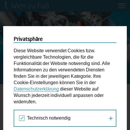
Wien zu Fuß
Mobilitätsbildung für Kinder und
Jugendliche
Ringstraße-Neugestaltung
Privatsphäre
Diese Website verwendet Cookies bzw.
Wiener Fußwegekarte
vergleichbare Technologien, die für die
Funktionalität der Website notwendig sind. Alle
Informationen zu den verwendeten Diensten
STARTSEITE
AKTUELLES
RUDOLFSHEIM-FÜNFHAUS:
Newsletter abonnieren
finden Sie in der jeweiligen Kategorie. Ihre
GRÜNRAUM STATT PARKPLATZ
Cookie-Einstellungen können Sie in der
Datenschutzerklärung
dieser Website auf
Wunschbox
Wunsch jederzeit individuell anpassen oder
Rudolfsheim-Fünfhaus: Grünraum
widerrufen.
Schreiben Sie uns wenn Sie der Schuh drückt! Hindernisse
statt Parkplatz
am Gehsteig, zugeparkte Kreuzungen ewiges Warten an
Technisch notwendig
der Ampel ...
24.10.2022