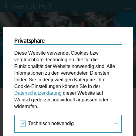
Wien zu Fuß
Mobilitätsbildung für Kinder und
Jugendliche
Ringstraße-Neugestaltung
Privatsphäre
Diese Website verwendet Cookies bzw.
Wiener Fußwegekarte
vergleichbare Technologien, die für die
Funktionalität der Website notwendig sind. Alle
Informationen zu den verwendeten Diensten
STARTSEITE
AKTUELLES
WIEDEN: MEHR PLATZ BEI
Newsletter abonnieren
finden Sie in der jeweiligen Kategorie. Ihre
DER PAULANERKIRCHE
Cookie-Einstellungen können Sie in der
Datenschutzerklärung
dieser Website auf
Wunschbox
Wunsch jederzeit individuell anpassen oder
Wieden: Mehr Platz bei der
widerrufen.
Schreiben Sie uns wenn Sie der Schuh drückt! Hindernisse
Paulanerkirche
am Gehsteig, zugeparkte Kreuzungen ewiges Warten an
Technisch notwendig
der Ampel ...
15.04.2021