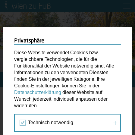
Wien zu Fuß
Mobilitätsbildung für Kinder und
Jugendliche
Ringstraße-Neugestaltung
Privatsphäre
Diese Website verwendet Cookies bzw.
Wiener Fußwegekarte
vergleichbare Technologien, die für die
Funktionalität der Website notwendig sind. Alle
Informationen zu den verwendeten Diensten
Newsletter abonnieren
finden Sie in der jeweiligen Kategorie. Ihre
STARTSEITE
GRATIS EVENT: 12 STUNDEN LIDO 2026
Cookie-Einstellungen können Sie in der
Datenschutzerklärung
dieser Website auf
Wunschbox
Wunsch jederzeit individuell anpassen oder
Gratis Event: 12 Stunden LiDo 2026
widerrufen.
Schreiben Sie uns wenn Sie der Schuh drückt! Hindernisse
am Gehsteig, zugeparkte Kreuzungen ewiges Warten an
LiDo? Links der Donau! – Bereits zum 4. Mal
Technisch notwendig
der Ampel ...
gemeinsam unterwegs