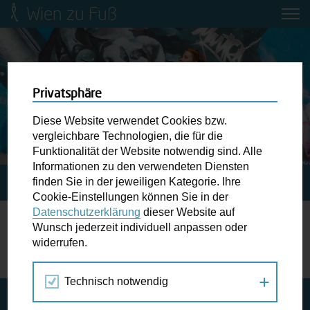
Wien zu Fuß
Mobilitätsbildung für Kinder und
Jugendliche
Ringstraße-Neugestaltung
Privatsphäre
Diese Website verwendet Cookies bzw.
Wiener Fußwegekarte
vergleichbare Technologien, die für die
Funktionalität der Website notwendig sind. Alle
Informationen zu den verwendeten Diensten
Newsletter abonnieren
finden Sie in der jeweiligen Kategorie. Ihre
STARTSEITE
FORMULARE
Cookie-Einstellungen können Sie in der
Datenschutzerklärung
dieser Website auf
Wunschbox
Wunsch jederzeit individuell anpassen oder
Formulare
widerrufen.
Schreiben Sie uns wenn Sie der Schuh drückt! Hindernisse
am Gehsteig, zugeparkte Kreuzungen ewiges Warten an
Technisch notwendig
der Ampel ...
Jetzt Newsletter bestellen