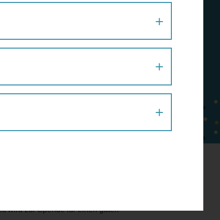
Kindern,
indem Sie Ihre Schritte in der Wien
zu Fuß-App spenden!
, wem wir womit ein Lächeln ins
en Sie uns dabei!
itt wird zur Spende für einen guten