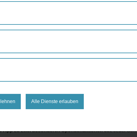
blehnen
Alle Dienste erlauben
e und des Schenkens. Eine Zeit, in der wir darüber nachdenken
r wollen wir Kindern ein Lächeln auf die Lippen zaubern. Helf
Fuß-App zu zwei besonderen Spendenaktionen ein.
Jeder Schr