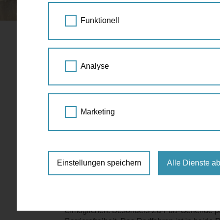
STARTSEITE
AKTUELLES
ALLES NEU I
Funktionell
Alles neu in der Altg
Analyse
28.03.2025
Mehr Grün, mehr Platz, mehr L
Marketing
Die Altgasse, die älteste Gasse Hietzings,
Ziel, mehr Aufenthaltsqualität, Sicherheit un
Begegnungszone verbindet die Maxingstraße m
Einstellungen speichern
Alle Dienste a
öffentlicher Raum zeitgemäß, nachhaltig un
Kernstück des Projekts ist die niveaugleic
Gehsteig und Fahrbahn wurde bewusst aufge
ermöglichen. Besonders Zu-Fuß-Gehende pro