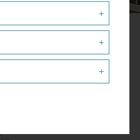
ase
it dem
.
ischen
n