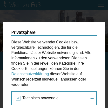
Wien zu Fuß
Mobilitätsbildung für Kinder und
Jugendliche
Ringstraße-Neugestaltung
Privatsphäre
Diese Website verwendet Cookies bzw.
Wiener Fußwegekarte
vergleichbare Technologien, die für die
Funktionalität der Website notwendig sind. Alle
Informationen zu den verwendeten Diensten
STARTSEITE
AKTUELLES
KAGRANER BRÜCKE: MEHR
Newsletter abonnieren
finden Sie in der jeweiligen Kategorie. Ihre
PLATZ ZUM ZU-FUSS-GEHEN
Cookie-Einstellungen können Sie in der
Datenschutzerklärung
dieser Website auf
Wunschbox
Wunsch jederzeit individuell anpassen oder
Kagraner Brücke: Mehr Platz zum Zu-
widerrufen.
Schreiben Sie uns wenn Sie der Schuh drückt! Hindernisse
Fuß-Gehen
am Gehsteig, zugeparkte Kreuzungen ewiges Warten an
Technisch notwendig
der Ampel ...
18.02.2022