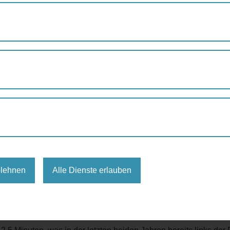
blehnen
Alle Dienste erlauben
afreundlich – auch
Li
nks der
Do
nau! Floridsdorf und Donausta
egs ist! Entdecken Sie LiDo und seine GEHgenden zu Fuß – a
ng da geht noch mehr? Dann machen Sie mit bei
LiDo geht
!