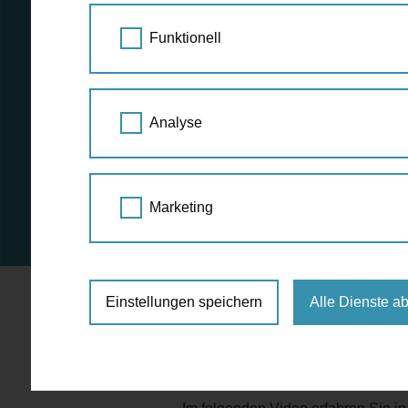
Funktionell
Analyse
Marketing
Einstellungen speichern
Alle Dienste a
Zu-Fuß-Gehen ist gesund und klim
besonders wenn man zu Fuß unterw
Fußwegekarte. Sie sind der Meinu