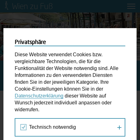
Wien zu Fuß
Mobilitätsbildung für Kinder und
Jugendliche
Ringstraße-Neugestaltung
Privatsphäre
Diese Website verwendet Cookies bzw.
Wiener Fußwegekarte
vergleichbare Technologien, die für die
Funktionalität der Website notwendig sind. Alle
STARTSEITE
AKTUELLES
STRASSENVERKEHR IN W
Informationen zu den verwendeten Diensten
IEN: WIENERINNEN IMMER UMWELTFREUNDLICHER U
Newsletter abonnieren
finden Sie in der jeweiligen Kategorie. Ihre
NTERWEGS
Cookie-Einstellungen können Sie in der
Datenschutzerklärung
dieser Website auf
Wunschbox
Wunsch jederzeit individuell anpassen oder
Straßenverkehr in Wien: WienerInnen
widerrufen.
Schreiben Sie uns wenn Sie der Schuh drückt! Hindernisse
immer umweltfreundlicher unterwegs
am Gehsteig, zugeparkte Kreuzungen ewiges Warten an
Technisch notwendig
der Ampel ...
23.01.2017