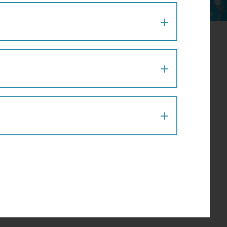
Flaniermeile
(4)
Kinder
(1)
Raus ins Grüne
(7)
Stadtspaziergang
(21)