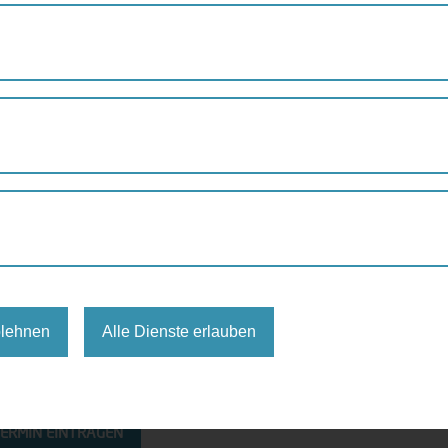
EN
ROUTE DURCH DEN WIENERBERG
nerberg
blehnen
Alle Dienste erlauben
ERMIN EINTRAGEN