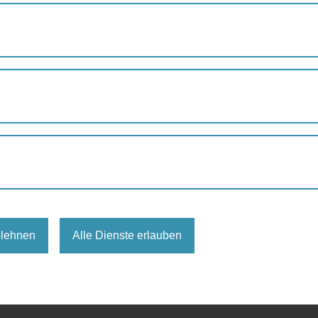
April
M
eingetragen.
blehnen
Alle Dienste erlauben