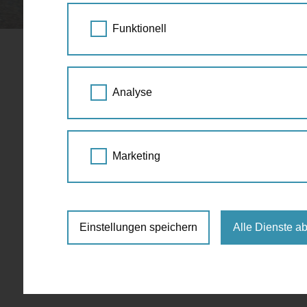
STARTSEITE
SPAZIERGANG KALENDER
Funktionell
geführte Tour
Analyse
März
Marketing
Für die ausgewählte Zeit sind keine Events 
Einstellungen speichern
Alle Dienste a