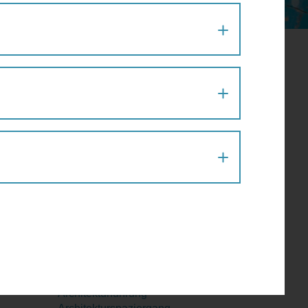
August 2026
Mo
Di
Mi
Do
Fr
Sa
So
27
28
29
30
31
1
2
ai
3
4
5
6
7
8
9
10
11
12
13
14
15
16
17
18
19
20
21
22
23
24
25
26
27
28
29
30
31
1
2
3
4
5
6
Aktion
Architektur
Architekturführung