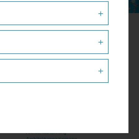
August 2026
Mo
Di
Mi
Do
Fr
Sa
So
27
28
29
30
31
1
2
er
3
4
5
6
7
8
9
10
11
12
13
14
15
16
17
18
19
20
21
22
23
24
25
26
27
28
29
30
31
1
2
3
4
5
6
Aktion
Architektur
Architekturführung