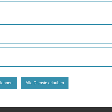
August
Septemb
eingetragen.
blehnen
Alle Dienste erlauben