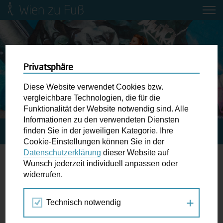
Wien zu Fuß
Mobilitätsbildung für Kinder und
Jugendliche
Ringstraße-Neugestaltung
Privatsphäre
Diese Website verwendet Cookies bzw.
Wiener Fußwegekarte
vergleichbare Technologien, die für die
Funktionalität der Website notwendig sind. Alle
Informationen zu den verwendeten Diensten
Newsletter abonnieren
finden Sie in der jeweiligen Kategorie. Ihre
STARTSEITE
SPAZIERGANG KALENDER
Cookie-Einstellungen können Sie in der
Datenschutzerklärung
dieser Website auf
Wunschbox
Wunsch jederzeit individuell anpassen oder
Das andere Wien
widerrufen.
Schreiben Sie uns wenn Sie der Schuh drückt! Hindernisse
am Gehsteig, zugeparkte Kreuzungen ewiges Warten an
Technisch notwendig
Jul
Aug
Sep
der Ampel ...