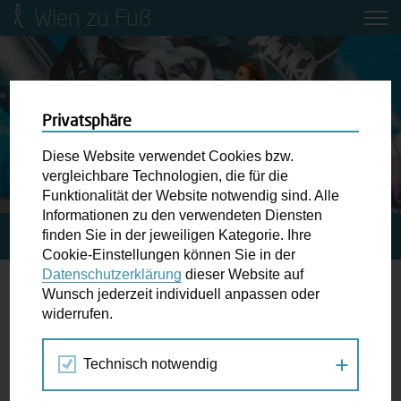
Wien zu Fuß
Mobilitätsbildung für Kinder und
Jugendliche
Ringstraße-Neugestaltung
Privatsphäre
Diese Website verwendet Cookies bzw.
Wiener Fußwegekarte
vergleichbare Technologien, die für die
Funktionalität der Website notwendig sind. Alle
Informationen zu den verwendeten Diensten
Newsletter abonnieren
finden Sie in der jeweiligen Kategorie. Ihre
STARTSEITE
SPAZIERGANG KALENDER
Cookie-Einstellungen können Sie in der
Datenschutzerklärung
dieser Website auf
Wunschbox
Wunsch jederzeit individuell anpassen oder
Vorlesung
widerrufen.
Schreiben Sie uns wenn Sie der Schuh drückt! Hindernisse
am Gehsteig, zugeparkte Kreuzungen ewiges Warten an
Technisch notwendig
Jul
Aug
Sep
der Ampel ...