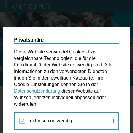
Wien zu Fuß
Mobilitätsbildung für Kinder und
Jugendliche
Ringstraße-Neugestaltung
Privatsphäre
Diese Website verwendet Cookies bzw.
Wiener Fußwegekarte
vergleichbare Technologien, die für die
Funktionalität der Website notwendig sind. Alle
Informationen zu den verwendeten Diensten
Newsletter abonnieren
finden Sie in der jeweiligen Kategorie. Ihre
STARTSEITE
SPAZIERGANG KALENDER
Cookie-Einstellungen können Sie in der
Datenschutzerklärung
dieser Website auf
Wunschbox
Wunsch jederzeit individuell anpassen oder
Führung
widerrufen.
Schreiben Sie uns wenn Sie der Schuh drückt! Hindernisse
am Gehsteig, zugeparkte Kreuzungen ewiges Warten an
Technisch notwendig
Jul
Aug
Sep
der Ampel ...