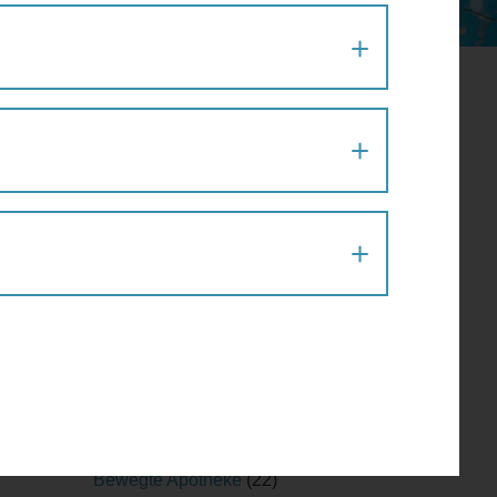
che
Aktion
(1)
Architektur
(120)
Architekturführung
(6)
Architekturspaziergang
(1)
Artenvielfalt
(1)
Atelier
(2)
Atelierrundgang
(1)
Ausflug
(1)
Ausstellung
(22)
Ausstellungführung
(1)
Ausstellungsführung
(1)
Austausch
(2)
Barfußparcours
(1)
Barrierefreiheit
(11)
Baustellenführung
(2)
Bewegte Apotheke
(22)