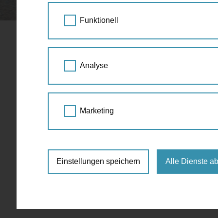
STARTSEITE
SPAZIERGANG KALENDER
Funktionell
SUPERTRAM
05.
Analyse
JUL
16:00 - 17:30
2016
Das andere Wien
,
Spaz
Marketing
Haupteingang AKH, Währinger Gürtel
freie Spende (Richtwert: 15€)
Einstellungen speichern
Alle Dienste a
https://www.facebook.com/supertramp
Anmeldung:
Email: tickets@supertramps.