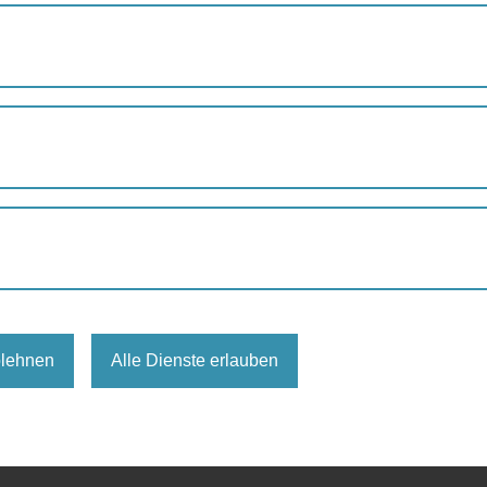
SUPERTRAMPS: WIEN, MEINE REIBUNGSFLÄCHE
PS: Wien, meine Reibungsflä
iergang
,
Supertramps
Supertramps
 18-20, 1090 Wien
blehnen
Alle Dienste erlauben
s.at/
at
,
Tel: 0660 77 343 22