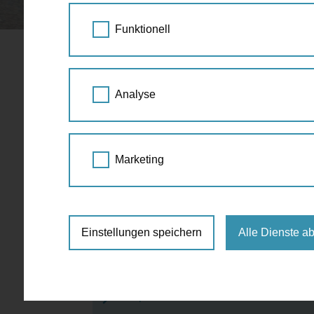
STARTSEITE
SPAZIERGANG KALENDER
Funktionell
Unterirdisc
28.
Analyse
Alten Unive
AUG
2020
10:00 Uhr
Marketing
Führung
,
Geschichte
,
S
Rotenturmstraße/Schwedenplatz (vor
Einstellungen speichern
Alle Dienste a
€ 18,-
mindestens 3 Teilnehmer
http://www.viennawalks.com/media