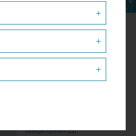
VERSITÄTSVIERTEL
im
Aktion
(1)
Architektur
(120)
Architekturführung
(6)
Architekturspaziergang
(1)
Artenvielfalt
(1)
Atelier
(2)
Atelierrundgang
(1)
Ausflug
(1)
Ausstellung
(22)
Ausstellungführung
(1)
Ausstellungsführung
(1)
Austausch
(2)
Barfußparcours
(1)
Barrierefreiheit
(11)
Baustellenführung
(2)
Bewegte Apotheke
(22)