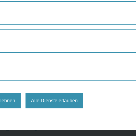
UNTERIRDISCHE UND ‚ÜBERIRDISCHE’ GEWÖLBE IM ALTEN UNI
he und ‚überirdische’ Gewölbe 
rsitätsviertel
paziergang
Vienna Wallks & Talks
 McDonalds), 1010 Wien
blehnen
Alle Dienste erlauben
/2020_Sommerprogramm.pdf