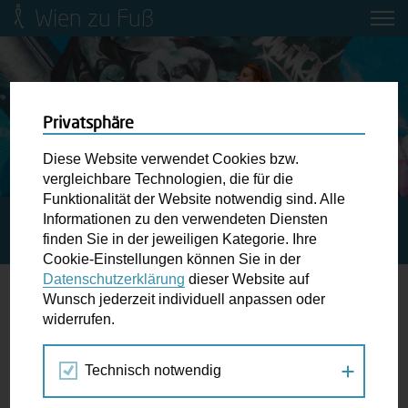
Wien zu Fuß
Mobilitätsbildung für Kinder und
Jugendliche
Ringstraße-Neugestaltung
Privatsphäre
Diese Website verwendet Cookies bzw.
Wiener Fußwegekarte
vergleichbare Technologien, die für die
Funktionalität der Website notwendig sind. Alle
Informationen zu den verwendeten Diensten
STARTSEITE
SPAZIERGANG KALENDER
WIENER
Newsletter abonnieren
finden Sie in der jeweiligen Kategorie. Ihre
BILDERBOGEN
Cookie-Einstellungen können Sie in der
Datenschutzerklärung
dieser Website auf
Wunschbox
Wunsch jederzeit individuell anpassen oder
widerrufen.
02.
Schreiben Sie uns wenn Sie der Schuh drückt! Hindernisse
APR
am Gehsteig, zugeparkte Kreuzungen ewiges Warten an
2017
Technisch notwendig
der Ampel ...