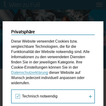
Wien zu Fuß
Mobilitätsbildung für Kinder und
Jugendliche
Ringstraße-Neugestaltung
Privatsphäre
Diese Website verwendet Cookies bzw.
Wiener Fußwegekarte
vergleichbare Technologien, die für die
Funktionalität der Website notwendig sind. Alle
STARTSEITE
SPAZIERGANG KALENDER
Informationen zu den verwendeten Diensten
STEPHANSPLATZ: ARCHÄOLOGISCHE FÜHRUNGEN AUF
Newsletter abonnieren
finden Sie in der jeweiligen Kategorie. Ihre
WIENS GRÖSSTER INNENSTADT-BAUSTELLE
Cookie-Einstellungen können Sie in der
Datenschutzerklärung
dieser Website auf
Wunschbox
Wunsch jederzeit individuell anpassen oder
widerrufen.
20.
Schreiben Sie uns wenn Sie der Schuh drückt! Hindernisse
FEB
am Gehsteig, zugeparkte Kreuzungen ewiges Warten an
2017
Technisch notwendig
der Ampel ...