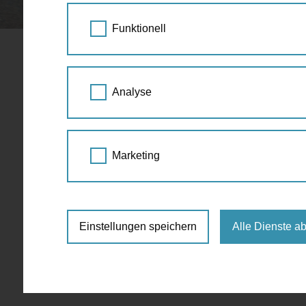
STARTSEITE
SPAZIERGANG KALENDER
Funktionell
Ideen-Werkstatt
Analyse
Juli
Marketing
Für die ausgewählte Zeit sind keine Events 
Einstellungen speichern
Alle Dienste a