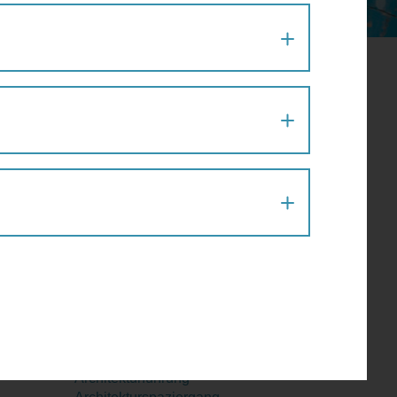
August 2026
Mo
Di
Mi
Do
Fr
Sa
So
27
28
29
30
31
1
2
er
3
4
5
6
7
8
9
10
11
12
13
14
15
16
17
18
19
20
21
22
23
24
25
26
27
28
29
30
31
1
2
3
4
5
6
Aktion
Architektur
Architekturführung