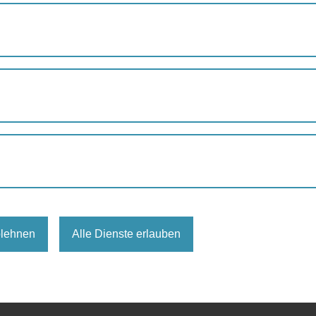
August
Septemb
eingetragen.
blehnen
Alle Dienste erlauben