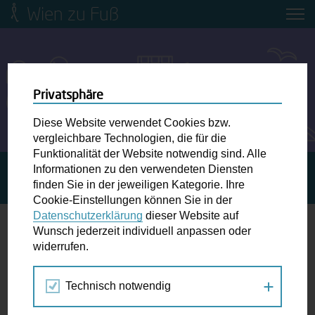
Wien zu Fuß
Mobilitätsbildung für Kinder und
Jugendliche
Ringstraße-Neugestaltung
Privatsphäre
Diese Website verwendet Cookies bzw.
Wiener Fußwegekarte
vergleichbare Technologien, die für die
Funktionalität der Website notwendig sind. Alle
Informationen zu den verwendeten Diensten
STARTSEITE
SPAZIERGANG KALENDER
GEMMA
Newsletter abonnieren
finden Sie in der jeweiligen Kategorie. Ihre
ZUKUNFT
Cookie-Einstellungen können Sie in der
Datenschutzerklärung
dieser Website auf
Wunschbox
Wunsch jederzeit individuell anpassen oder
widerrufen.
06.
Schreiben Sie uns wenn Sie der Schuh drückt! Hindernisse
AUG
am Gehsteig, zugeparkte Kreuzungen ewiges Warten an
2026
Technisch notwendig
der Ampel ...