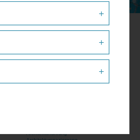
August 2026
Mo
Di
Mi
Do
Fr
Sa
So
27
28
29
30
31
1
2
er
3
4
5
6
7
8
9
10
11
12
13
14
15
16
17
18
19
20
21
22
23
24
25
26
27
28
29
30
31
1
2
3
4
5
6
Aktion
Architektur
Architekturführung