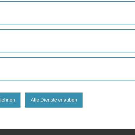
August
Septemb
eingetragen.
blehnen
Alle Dienste erlauben