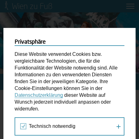
Wien zu Fuß
Mobilitätsbildung für Kinder und
Jugendliche
Ringstraße-Neugestaltung
Privatsphäre
Diese Website verwendet Cookies bzw.
Wiener Fußwegekarte
vergleichbare Technologien, die für die
Funktionalität der Website notwendig sind. Alle
Informationen zu den verwendeten Diensten
Newsletter abonnieren
finden Sie in der jeweiligen Kategorie. Ihre
STARTSEITE
SPAZIERGANG KALENDER
Cookie-Einstellungen können Sie in der
Datenschutzerklärung
dieser Website auf
Wunschbox
Wunsch jederzeit individuell anpassen oder
Probe
widerrufen.
Schreiben Sie uns wenn Sie der Schuh drückt! Hindernisse
am Gehsteig, zugeparkte Kreuzungen ewiges Warten an
Technisch notwendig
Jul
Aug
Sep
der Ampel ...