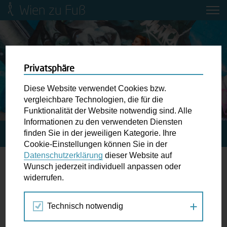
Wien zu Fuß
Mobilitätsbildung für Kinder und
Jugendliche
Ringstraße-Neugestaltung
Privatsphäre
Diese Website verwendet Cookies bzw.
Wiener Fußwegekarte
vergleichbare Technologien, die für die
Funktionalität der Website notwendig sind. Alle
Informationen zu den verwendeten Diensten
Newsletter abonnieren
finden Sie in der jeweiligen Kategorie. Ihre
STARTSEITE
SPAZIERGANG KALENDER
Cookie-Einstellungen können Sie in der
Datenschutzerklärung
dieser Website auf
Wunschbox
Wunsch jederzeit individuell anpassen oder
Lange Nacht der Praterstraße
widerrufen.
Schreiben Sie uns wenn Sie der Schuh drückt! Hindernisse
am Gehsteig, zugeparkte Kreuzungen ewiges Warten an
Technisch notwendig
Jul
Aug
Sep
der Ampel ...