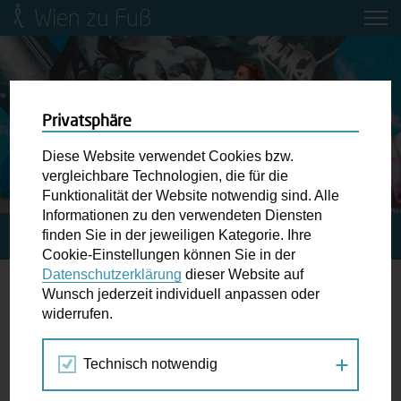
Wien zu Fuß
Mobilitätsbildung für Kinder und
Jugendliche
Ringstraße-Neugestaltung
Privatsphäre
Diese Website verwendet Cookies bzw.
Wiener Fußwegekarte
vergleichbare Technologien, die für die
Funktionalität der Website notwendig sind. Alle
Informationen zu den verwendeten Diensten
Newsletter abonnieren
finden Sie in der jeweiligen Kategorie. Ihre
STARTSEITE
SPAZIERGANG KALENDER
Cookie-Einstellungen können Sie in der
Datenschutzerklärung
dieser Website auf
Wunschbox
Wunsch jederzeit individuell anpassen oder
Feier
widerrufen.
Schreiben Sie uns wenn Sie der Schuh drückt! Hindernisse
am Gehsteig, zugeparkte Kreuzungen ewiges Warten an
Technisch notwendig
Jul
Aug
Sep
der Ampel ...