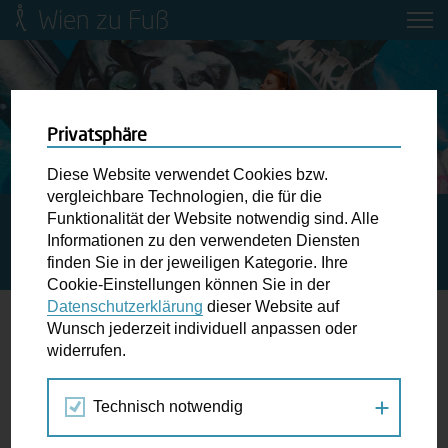
Wien zu Fuß
Mobilitätsbildung für Kinder und
Jugendliche
Ringstraße-Neugestaltung
Privatsphäre
Diese Website verwendet Cookies bzw.
Wiener Fußwegekarte
vergleichbare Technologien, die für die
Funktionalität der Website notwendig sind. Alle
STARTSEITE
SPAZIERGANG KALENDER
8. BASSENA
Informationen zu den verwendeten Diensten
TALK: STAU NEBEN STAUDEN ODER BEREIT FÜR BREITE
Newsletter abonnieren
finden Sie in der jeweiligen Kategorie. Ihre
STRASSEN
Cookie-Einstellungen können Sie in der
Datenschutzerklärung
dieser Website auf
Wunschbox
Wunsch jederzeit individuell anpassen oder
widerrufen.
05.
Schreiben Sie uns wenn Sie der Schuh drückt! Hindernisse
MAI
am Gehsteig, zugeparkte Kreuzungen ewiges Warten an
2022
Technisch notwendig
der Ampel ...