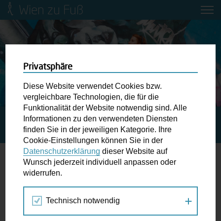
Wien zu Fuß
Mobilitätsbildung für Kinder und
Jugendliche
Ringstraße-Neugestaltung
Privatsphäre
Diese Website verwendet Cookies bzw.
Wiener Fußwegekarte
vergleichbare Technologien, die für die
Funktionalität der Website notwendig sind. Alle
Informationen zu den verwendeten Diensten
STARTSEITE
SPAZIERGANG KALENDER
ALLES GUT?
Newsletter abonnieren
finden Sie in der jeweiligen Kategorie. Ihre
EIN UMGANG
Cookie-Einstellungen können Sie in der
Datenschutzerklärung
dieser Website auf
Wunschbox
Wunsch jederzeit individuell anpassen oder
widerrufen.
03.
Schreiben Sie uns wenn Sie der Schuh drückt! Hindernisse
DEZ
am Gehsteig, zugeparkte Kreuzungen ewiges Warten an
2018
Technisch notwendig
der Ampel ...