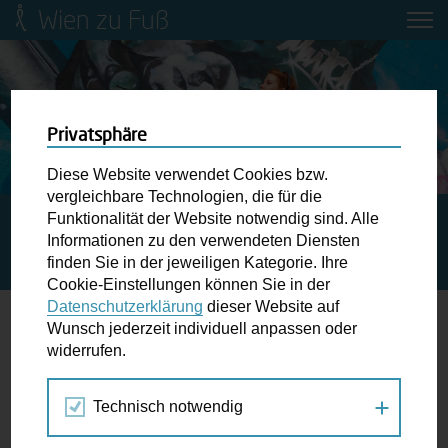
Wien zu Fuß
Mobilitätsbildung für Kinder und
Jugendliche
Ringstraße-Neugestaltung
Privatsphäre
Diese Website verwendet Cookies bzw.
Wiener Fußwegekarte
vergleichbare Technologien, die für die
Funktionalität der Website notwendig sind. Alle
STARTSEITE
SPAZIERGANG KALENDER
Informationen zu den verwendeten Diensten
ANTIRASSISMUS IST KEIN SPAZIERGANG! – RASSISMUS IM
Newsletter abonnieren
finden Sie in der jeweiligen Kategorie. Ihre
ÖFFENTLICHEN RAUM
Cookie-Einstellungen können Sie in der
Datenschutzerklärung
dieser Website auf
Wunschbox
Wunsch jederzeit individuell anpassen oder
widerrufen.
04.
Schreiben Sie uns wenn Sie der Schuh drückt! Hindernisse
OKT
am Gehsteig, zugeparkte Kreuzungen ewiges Warten an
2024
Technisch notwendig
der Ampel ...