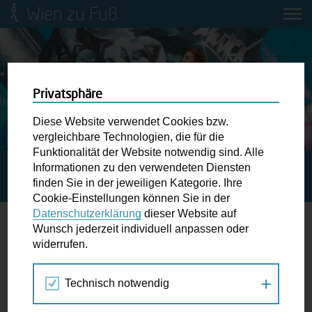
Wien zu Fuß
Mobilitätsbildung für Kinder und
Jugendliche
Ringstraße-Neugestaltung
Privatsphäre
Diese Website verwendet Cookies bzw.
Wiener Fußwegekarte
vergleichbare Technologien, die für die
Funktionalität der Website notwendig sind. Alle
Informationen zu den verwendeten Diensten
STARTSEITE
SPAZIERGANG KALENDER
ARCHIKIDS:
Newsletter abonnieren
finden Sie in der jeweiligen Kategorie. Ihre
WIR BESUCHEN „EUROPAS BESTE BAUTEN“
Cookie-Einstellungen können Sie in der
Datenschutzerklärung
dieser Website auf
Wunschbox
Wunsch jederzeit individuell anpassen oder
widerrufen.
12.
Schreiben Sie uns wenn Sie der Schuh drückt! Hindernisse
NOV
am Gehsteig, zugeparkte Kreuzungen ewiges Warten an
2022
Technisch notwendig
der Ampel ...