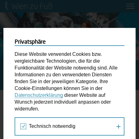
Wien zu Fuß
Mobilitätsbildung für Kinder und
Jugendliche
Ringstraße-Neugestaltung
Privatsphäre
Diese Website verwendet Cookies bzw.
Wiener Fußwegekarte
vergleichbare Technologien, die für die
Funktionalität der Website notwendig sind. Alle
STARTSEITE
SPAZIERGANG KALENDER
ARTWALK
Informationen zu den verwendeten Diensten
BROTFABRIK: KÜNSTLERISCHER HÖRSPAZIERGANG
Newsletter abonnieren
finden Sie in der jeweiligen Kategorie. Ihre
DURCH DIE BROTFABRIK UND IHRE GESCHICHTE
Cookie-Einstellungen können Sie in der
Datenschutzerklärung
dieser Website auf
Wunschbox
Wunsch jederzeit individuell anpassen oder
widerrufen.
21.
Schreiben Sie uns wenn Sie der Schuh drückt! Hindernisse
SEP
am Gehsteig, zugeparkte Kreuzungen ewiges Warten an
2024
Technisch notwendig
der Ampel ...