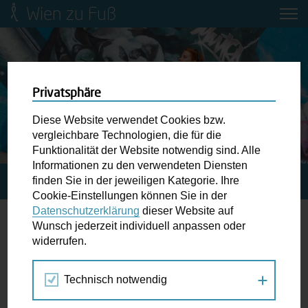
Wien zu Fuß
Mobilitätsbildung für Kinder und
Jugendliche
Ringstraße-Neugestaltung
Privatsphäre
Diese Website verwendet Cookies bzw.
Wiener Fußwegekarte
vergleichbare Technologien, die für die
Funktionalität der Website notwendig sind. Alle
Informationen zu den verwendeten Diensten
Newsletter abonnieren
finden Sie in der jeweiligen Kategorie. Ihre
STARTSEITE
SPAZIERGANG KALENDER
ARTWALK18
Cookie-Einstellungen können Sie in der
Datenschutzerklärung
dieser Website auf
Wunschbox
Wunsch jederzeit individuell anpassen oder
widerrufen.
17.
Schreiben Sie uns wenn Sie der Schuh drückt! Hindernisse
SEP
am Gehsteig, zugeparkte Kreuzungen ewiges Warten an
2022
Technisch notwendig
der Ampel ...