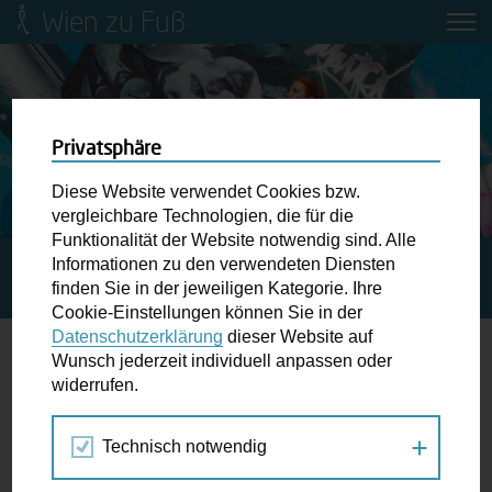
Wien zu Fuß
Mobilitätsbildung für Kinder und
Jugendliche
Ringstraße-Neugestaltung
Privatsphäre
Diese Website verwendet Cookies bzw.
Wiener Fußwegekarte
vergleichbare Technologien, die für die
Funktionalität der Website notwendig sind. Alle
Informationen zu den verwendeten Diensten
STARTSEITE
SPAZIERGANG KALENDER
ASPERN
Newsletter abonnieren
finden Sie in der jeweiligen Kategorie. Ihre
SEESTADT ZENTRALBEREICH: EINLADUNG ZUM DIALOG
Cookie-Einstellungen können Sie in der
Datenschutzerklärung
dieser Website auf
Wunschbox
Wunsch jederzeit individuell anpassen oder
widerrufen.
09.
Schreiben Sie uns wenn Sie der Schuh drückt! Hindernisse
NOV
am Gehsteig, zugeparkte Kreuzungen ewiges Warten an
2023
Technisch notwendig
der Ampel ...