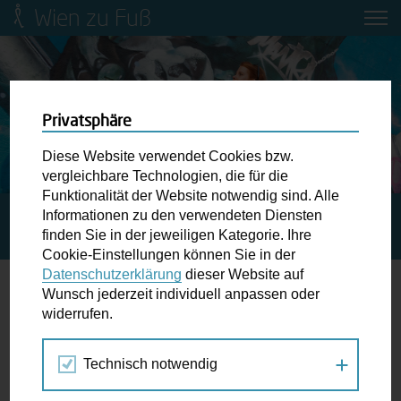
Wien zu Fuß
Mobilitätsbildung für Kinder und
Jugendliche
Ringstraße-Neugestaltung
Privatsphäre
Diese Website verwendet Cookies bzw.
Wiener Fußwegekarte
vergleichbare Technologien, die für die
Funktionalität der Website notwendig sind. Alle
Informationen zu den verwendeten Diensten
STARTSEITE
SPAZIERGANG KALENDER
AUF
Newsletter abonnieren
finden Sie in der jeweiligen Kategorie. Ihre
WELTREISE IN WIEN
Cookie-Einstellungen können Sie in der
Datenschutzerklärung
dieser Website auf
Wunschbox
Wunsch jederzeit individuell anpassen oder
widerrufen.
13.
Schreiben Sie uns wenn Sie der Schuh drückt! Hindernisse
JUN
am Gehsteig, zugeparkte Kreuzungen ewiges Warten an
2021
Technisch notwendig
der Ampel ...