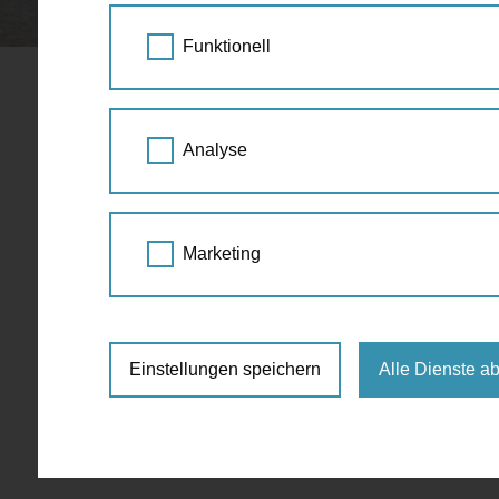
STARTSEITE
SPAZIERGANG KALENDER
Funktionell
Bau Einfac
20.
Analyse
OKT
10:00 - 20:00
2022
Architektur
Architekt
Marketing
Museumsplatz 1 - Az W Shop, 1070 
Eintritt frei
Einstellungen speichern
Alle Dienste a
https://www.azw.at/de/termin/bau-einf
Anmeldung:
Reservierung erforderlich: