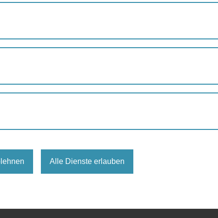
BAU EINFACH!
h!
urzentrum Wien
Wien
blehnen
Alle Dienste erlauben
ach/
 anmeldung@azw.at