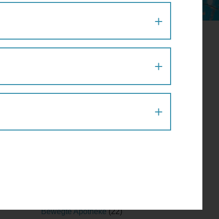
Aktion
(1)
Architektur
(120)
Architekturführung
(6)
Architekturspaziergang
(1)
Artenvielfalt
(1)
Atelier
(2)
Atelierrundgang
(1)
Ausflug
(1)
Ausstellung
(22)
Ausstellungführung
(1)
Ausstellungsführung
(1)
Austausch
(2)
Barfußparcours
(1)
Barrierefreiheit
(11)
Baustellenführung
(2)
Bewegte Apotheke
(22)