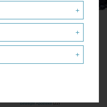
Aktion
(1)
Architektur
(120)
Architekturführung
(6)
Architekturspaziergang
(1)
Artenvielfalt
(1)
Atelier
(2)
Atelierrundgang
(1)
Ausflug
(1)
Ausstellung
(22)
Ausstellungführung
(1)
Ausstellungsführung
(1)
Austausch
(2)
Barfußparcours
(1)
Barrierefreiheit
(11)
Baustellenführung
(2)
Bewegte Apotheke
(22)