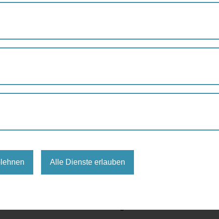
BAUMSCHEIBEN RUNDGANG
ben Rundgang
Wien
GB*5/12
blehnen
Alle Dienste erlauben
 großer Wirkung
en im 5. Bezirk mit Überraschungen