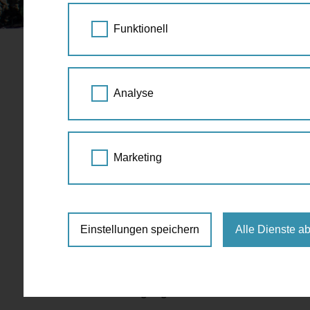
STARTSEITE
SPAZIERGANG KALENDER
Funktionell
Baumschei
15.
Analyse
SEP
15:30 - 17:45
2017
Führung
,
Grätzl
,
Stadt 
Marketing
Klieberpark 10, 1050 Wien
freier Eintritt
Einstellungen speichern
Alle Dienste a
Garteln ums Eck: Kleine grüne Inseln mit
Ein Rundgang zu kultivierten Baumscheib