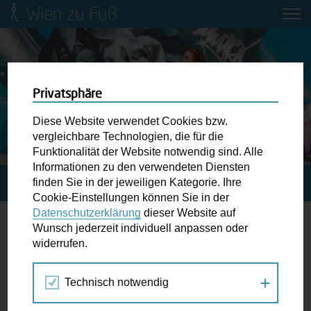
Wien zu Fuß
Mobilitätsbildung für Kinder und
Jugendliche
Ringstraße-Neugestaltung
Privatsphäre
Diese Website verwendet Cookies bzw.
Wiener Fußwegekarte
vergleichbare Technologien, die für die
Funktionalität der Website notwendig sind. Alle
Informationen zu den verwendeten Diensten
Newsletter abonnieren
finden Sie in der jeweiligen Kategorie. Ihre
STARTSEITE
SPAZIERGANG KALENDER
BEWEG DICH!
Cookie-Einstellungen können Sie in der
Datenschutzerklärung
dieser Website auf
Wunschbox
Wunsch jederzeit individuell anpassen oder
widerrufen.
24.
Schreiben Sie uns wenn Sie der Schuh drückt! Hindernisse
SEP
am Gehsteig, zugeparkte Kreuzungen ewiges Warten an
2016
Technisch notwendig
der Ampel ...