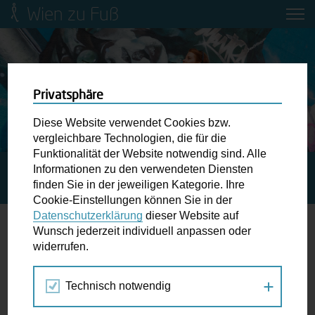
Wien zu Fuß
Mobilitätsbildung für Kinder und
Jugendliche
Ringstraße-Neugestaltung
Privatsphäre
Diese Website verwendet Cookies bzw.
Wiener Fußwegekarte
vergleichbare Technologien, die für die
Funktionalität der Website notwendig sind. Alle
Informationen zu den verwendeten Diensten
STARTSEITE
SPAZIERGANG KALENDER
Newsletter abonnieren
finden Sie in der jeweiligen Kategorie. Ihre
BEZIRKSSPAZIERGANG 126 JAHRE OTTAKRING
Cookie-Einstellungen können Sie in der
Datenschutzerklärung
dieser Website auf
Wunschbox
Wunsch jederzeit individuell anpassen oder
widerrufen.
30.
Schreiben Sie uns wenn Sie der Schuh drückt! Hindernisse
NOV
am Gehsteig, zugeparkte Kreuzungen ewiges Warten an
2018
Technisch notwendig
der Ampel ...