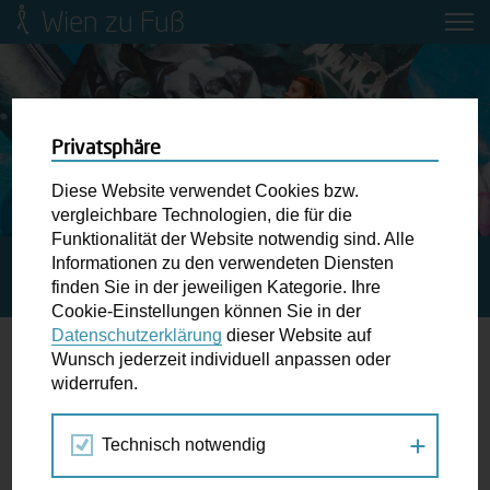
Wien zu Fuß
Mobilitätsbildung für Kinder und
Jugendliche
Ringstraße-Neugestaltung
Privatsphäre
Diese Website verwendet Cookies bzw.
Wiener Fußwegekarte
vergleichbare Technologien, die für die
Funktionalität der Website notwendig sind. Alle
Informationen zu den verwendeten Diensten
STARTSEITE
SPAZIERGANG KALENDER
BIKE
Newsletter abonnieren
finden Sie in der jeweiligen Kategorie. Ihre
FESTIVAL WIEN 2026
Cookie-Einstellungen können Sie in der
Datenschutzerklärung
dieser Website auf
Wunschbox
Wunsch jederzeit individuell anpassen oder
widerrufen.
28.-29.
Schreiben Sie uns wenn Sie der Schuh drückt! Hindernisse
MÄR
am Gehsteig, zugeparkte Kreuzungen ewiges Warten an
2026
Technisch notwendig
der Ampel ...